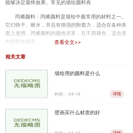
能够决定最终效果。常见的墙绘颜料有
丙烯颜料：丙烯颜料是墙绘中最常用的材料之一。
它们快干、耐水，并且有很强的附着力，适合在各种表
面上使用。丙烯颜料的颜色丰富，且不易褪色，适合室
内和室外墙面。
查看全文>>
水性涂料：水性涂料通常用于大面积的底色涂刷。
相关文章
其环保性较好，气味轻，非常适合室内使用。在进行细
节处理时，水性涂料的覆盖力和附着力可能不如丙烯颜
墙绘用的颜料是什么
料。
详情
时间： 04-14
喷漆：喷漆是一种非常流行的墙绘材料，适合快速
绘制大面积的图案。喷漆的颜色鲜艳，但对操作技术要
求较高，需要使用喷枪和防护设备。
壁画买什么材质的好
粉彩和水彩：虽然这些材料主要用于纸张等平面作
详情