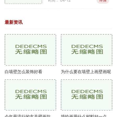
时间： 04-12
品，但也可以在墙面上进行实验，创造出独特的效果。
它们的耐久性相对较差，通常适合短期展示。
辅助材料
最新资讯
底漆：在墙面绘制之前，使用底漆可以增强颜料的
附着力，避免颜料渗透。底漆可以是白色或透明的，通
常选择与最终颜色相近的底漆以提高覆盖效果。
清漆：清漆是一种保护层，能够防止墙绘被刮擦或
褪色。特别是在户外环境中，清漆可以有效抵御天气影
白墙壁怎么装饰好看
为什么要在墙壁上画壁画呢
响，延长墙绘的使用寿命。
胶带：使用胶带可以帮助定义边界，保持线条整
齐。在绘制过程中，可以使用画家胶带来遮挡不需要涂
刷的区域，确保图案的干净利落。
喷瓶：喷瓶可以用来混合水和颜料，调节颜料的稠
今年最流行的玄关壁画款式有哪些
墙绘画用什么材料好一点