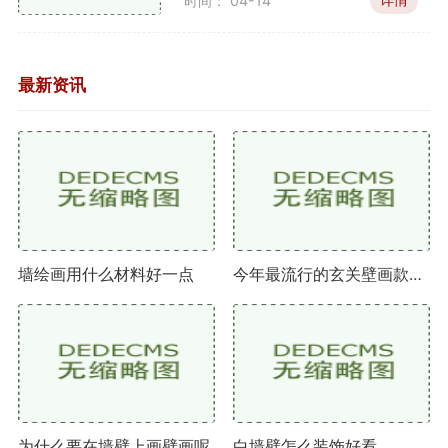
环保无毒，适合儿童房或室内使用。
时间： 04-14
施工简便，清洗容易。
最新资讯
色彩丰富，可以根据需求调配。
适用场景
水性涂料非常适合家庭使用，特别是在有小孩或宠
物的环境中，它的安全性更为重要。水性涂料适用于室
内墙面，能够为家居环境增添生机。
墙绘画用什么材料好一点
今年最流行的玄关壁画款式有哪些
油性涂料
特点
涂层光滑、耐磨损，适合高频使用的区域。
颜色饱满，但气味较重，干燥时间较长。
为什么要在墙壁上画壁画呢
白墙壁怎么装饰好看